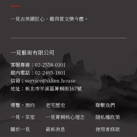
━━
一見古美顯匠心，難得質文爍今塵
。
一見藝術有限公司
客服專線：
02-2558-0101
館內電話：
02-2495-1801
信箱：
service@ikken.house
地址：新北市平溪區菁桐街167號
導覽・預約
老宅歷史
聯繫我們
一見・茶室
一見菁桐核心理念
隱私權政策
關於一見
最新消息
使用者條款