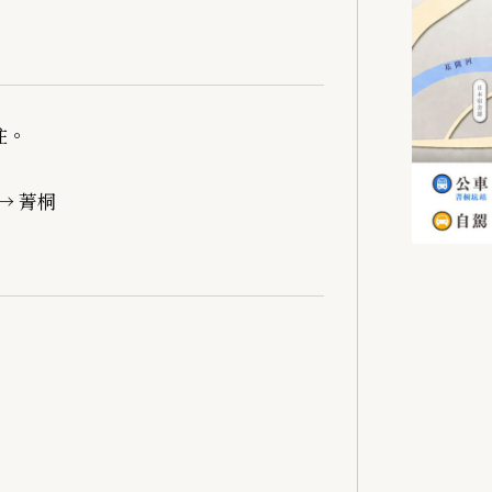
往。
 → 菁桐