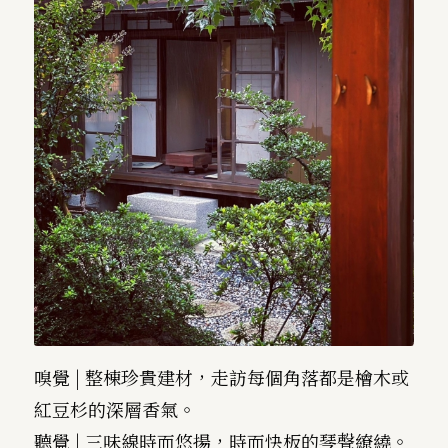
嗅覺 | 整棟珍貴建材，走訪每個角落都是檜木或
紅豆杉的深層香氣。
聽覺 | 三味線時而悠揚，時而快板的琴聲繚繞。