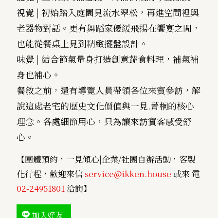
視覺 | 初始踏入庭園見流水翠松，再進空間裡與
老器物對話。更有舞蹈家優緩飛揚在饗宴之間，
也能從餐桌上見到精緻擺盤設計。
味覺 | 結合節氣量身打造創意蔬食料理，補氣補
身也補心。
餐敘之前，還有導覽人員帶領各位來賓參訪，解
說這處老宅的歷史文化價值與一見.菁桐的核心
理念。各處細節用心，只為讓來訪賓客感受舒
心。
【團體預約，一見傾心|企業/社團自辦活動，客製
化行程，歡迎來信
service@ikken.house
或來 電
02-24951801
洽詢】
加入好友