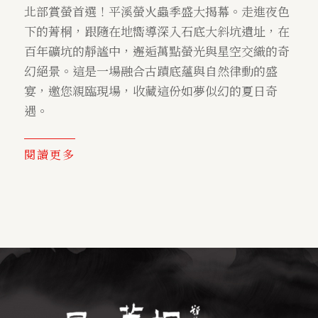
北部賞螢首選！平溪螢火蟲季盛大揭幕。走進夜色
下的菁桐，跟隨在地嚮導深入石底大斜坑遺址，在
百年礦坑的靜謐中，邂逅萬點螢光與星空交織的奇
幻絕景。這是一場融合古蹟底蘊與自然律動的盛
宴，邀您親臨現場，收藏這份如夢似幻的夏日奇
遇。
閱讀更多