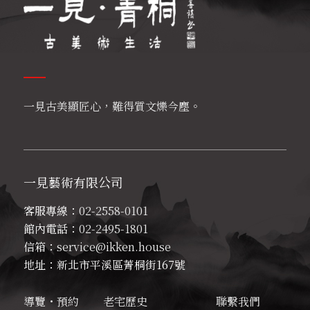
━━
一見古美顯匠心，難得質文爍今塵
。
一見藝術有限公司
客服專線：
02-2558-0101
館內電話：
02-2495-1801
信箱：
service@ikken.house
地址：新北市平溪區菁桐街167號
導覽・預約
老宅歷史
聯繫我們