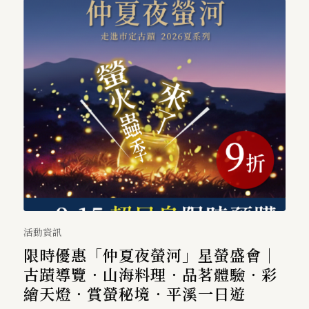
活動資訊
限時優惠「仲夏夜螢河」星螢盛會｜
古蹟導覽．山海料理．品茗體驗．彩
繪天燈．賞螢秘境．平溪一日遊