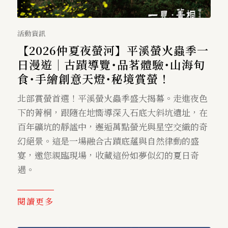
活動資訊
【2026仲夏夜螢河】平溪螢火蟲季一
日漫遊｜古蹟導覽･品茗體驗･山海旬
食･手繪創意天燈･秘境賞螢！
北部賞螢首選！平溪螢火蟲季盛大揭幕。走進夜色
下的菁桐，跟隨在地嚮導深入石底大斜坑遺址，在
百年礦坑的靜謐中，邂逅萬點螢光與星空交織的奇
幻絕景。這是一場融合古蹟底蘊與自然律動的盛
宴，邀您親臨現場，收藏這份如夢似幻的夏日奇
遇。
閱讀更多