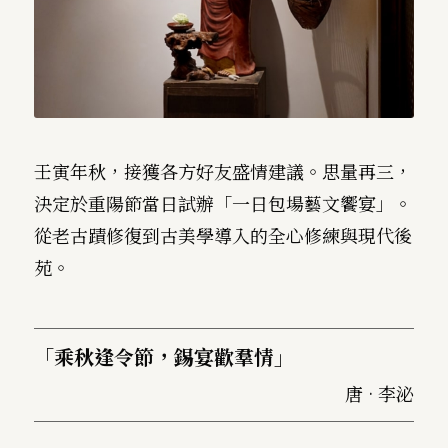
壬寅年秋，接獲各方好友盛情建議。思量再三，
決定於重陽節當日試辦「一日包場藝文饗宴」。
從老古蹟修復到古美學導入的全心修練與現代後
苑。
「乘秋逢令節，錫宴歡羣情」
唐 · 李泌