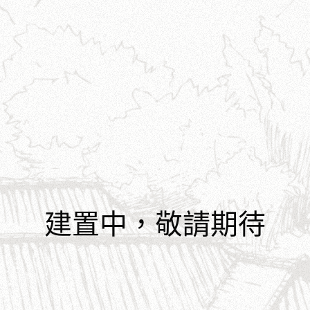
建置中，敬請期待