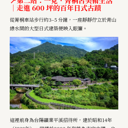
📍第二站：一見．菁桐古美術生
活
｜走進 600 坪的百年日式古蹟
從菁桐車站步行約3–5 分鐘，一座靜靜佇立於青山
綠水間的大型日式建築便映入眼簾。
這裡前身為台陽礦業平溪招待所，建於昭和14年