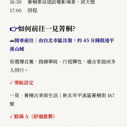
16:30 菁桐車站造訪電影場景、放天燈
17:00 回程
👉
如何前往
一見菁桐?
🚗
開車前往｜由台北市區出發，約 45 分鐘抵達平
溪山城
若選擇自駕，路線單純、行程彈性，適合家庭或多
人同行。
✓
導航設定
一見．菁桐古美術生活｜新北市平溪區菁桐街 167
號
✓
路線 A（舒適推薦）