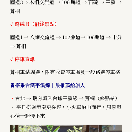
國道3→ 木柵交流道 → 106 縣道 → 石碇 → 平溪 →
菁桐
✓
路線 B（沿途景點）
國道1 → 八堵交流道 → 102縣道→ 106縣道 → 十分
→ 菁桐
✓
停車資訊
菁桐車站周邊，附有收費停車場及一般路邊停車格
🚆搭乘台鐵平溪線｜最推薦給旅人
•
台北 → 瑞芳轉乘台鐵平溪線 → 菁桐（終點站）
• 平日搭乘節奏更從容，小火車沿山而行，風景與
心情一起慢下來