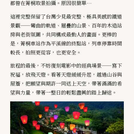
都曾在菁桐取景拍攝。原因很簡單…
這裡完整保留了台灣少見最完整、極具美感的鐵道
景觀——彎曲的軌道、層疊的山景、百年的木造站
房與老街氛圍，共同構成最動人的畫面。更棒的
是，菁桐車站作為平溪線的終點站，列車停靠時間
較長，拍照更從容，也更安全。
旅程的最後，不妨復刻電影中的經典場景——寫下
祝福，放飛天燈。看著天燈緩緩升起，越過山谷與
屋簷，把願望與期許一同送上天空，帶著滿滿的希
望與力量，帶著一整日的輕鬆盡興的踏上歸途。