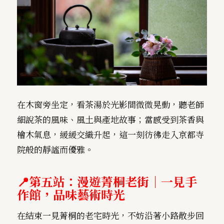
在木窗旁坐定，看茶湯於光影間微微晃動，聽老師
細說茶的風味、風土與產地故事；當感受到茶香與
檜木氣息，緩緩交織升起，這一刻彷彿走入京都寺
院般的靜謐而優雅。
📍
第五站：漫遊菁桐老街｜一見手
作館，品味藝術時光
在結束一見菁桐的老宅時光，不妨沿著小路散步回