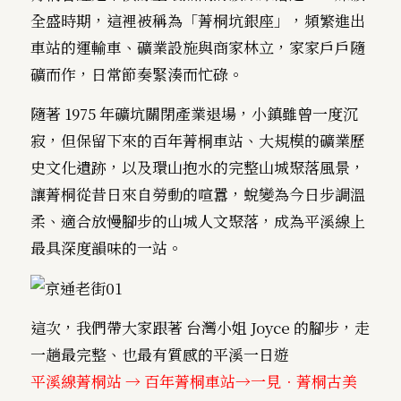
全盛時期，這裡被稱為「菁桐坑銀座」，頻繁進出
車站的運輸車、礦業設施與商家林立，家家戶戶隨
礦而作，日常節奏緊湊而忙碌。
隨著 1975 年礦坑關閉產業退場，小鎮雖曾一度沉
寂，但保留下來的百年菁桐車站、大規模的礦業歷
史文化遺跡，以及環山抱水的完整山城聚落風景，
讓菁桐從昔日來自勞動的喧囂，蛻變為今日步調溫
柔、適合放慢腳步的山城人文聚落，成為平溪線上
最具深度韻味的一站。
這次，我們帶大家跟著 台灣小姐 Joyce 的腳步，走
一趟最完整、也最有質感的平溪一日遊
平溪線菁桐站 → 百年菁桐車站→一見．菁桐古美