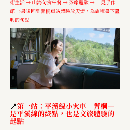
術生活 → 山海旬食午餐 → 茶席體驗 → 一見手作
館 →最後回到菁桐車站體驗放天燈，為旅程畫下盡
興的句點
📍
第一站：平溪線小火車｜菁桐—
是平溪線的終點，也是文旅體驗的
起點