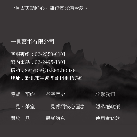
一見古美顯匠心，難得質文爍今塵
。
一見藝術有限公司
客服專線：
02-2558-0101
館內電話：
02-2495-1801
信箱：
service@ikken.house
地址：新北市平溪區菁桐街167號
導覽・預約
老宅歷史
聯繫我們
一見・茶室
一見菁桐核心理念
隱私權政策
關於一見
最新消息
使用者條款