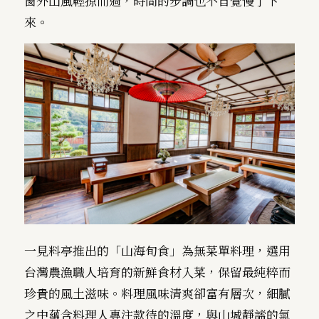
窗外山風輕掠而過，時間的步調也不自覺慢了下
來。
一見料亭推出的「山海旬食」為無菜單料理，選用
台灣農漁職人培育的新鮮食材入菜，保留最純粹而
珍貴的風土滋味。料理風味清爽卻富有層次，細膩
之中蘊含料理人專注款待的溫度，與山城靜謐的氣